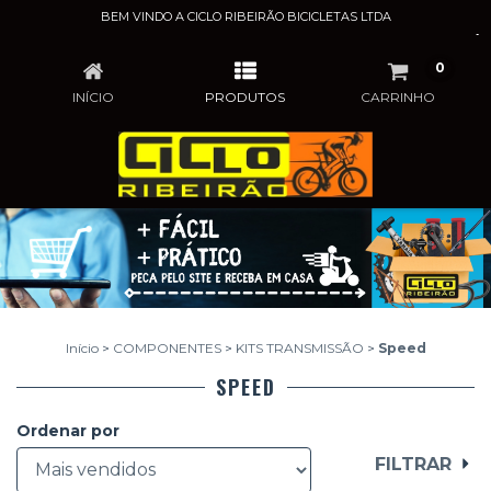
BEM VINDO A CICLO RIBEIRÃO BICICLETAS LTDA
SPEED
0
INÍCIO
PRODUTOS
CARRINHO
Início
>
COMPONENTES
>
KITS TRANSMISSÃO
>
Speed
SPEED
Ordenar por
FILTRAR