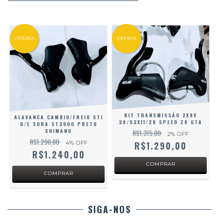
OFERTA
OFERTA
KIT TRANSMISSÃO 2X9V
ALAVANCA CAMBIO/FREIO STI
39/53X11/28 SPEED Z9 GTA
D/E SORA ST3500 PRETO
SHIMANO
R$1.315,00
2
% OFF
R$1.290,00
4
% OFF
R$1.290,00
R$1.240,00
SIGA-NOS