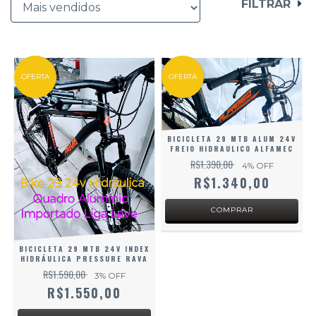
FILTRAR
OFERTA
OFERTA
BICICLETA 29 MTB ALUM 24V
FREIO HIDRAULICO ALFAMEC
R$1.390,00
4
% OFF
R$1.340,00
BICICLETA 29 MTB 24V INDEX
HIDRÁULICA PRESSURE RAVA
R$1.590,00
3
% OFF
R$1.550,00