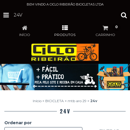
BEM VINDO A CICLO RIBEIRÃO BICICLETAS LTDA
24V
0
INÍCIO
PRODUTOS
CARRINHO
Início
>
BICICLETA
>
mtb aro 29
>
24v
24V
Ordenar por