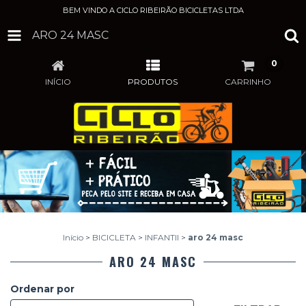
BEM VINDO A CICLO RIBEIRÃO BICICLETAS LTDA
ARO 24 MASC
0
INÍCIO
PRODUTOS
CARRINHO
Início
>
BICICLETA
>
INFANTIl
>
aro 24 masc
ARO 24 MASC
Ordenar por