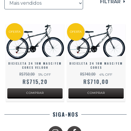
FILTRAR
OFERTA
OFERTA
BICICLETA 24 18M MASC/FEM
BICICLETA 24 18M MASC/FEM
CORES VELOOH
CORES
R$750,00
R$740,00
5
% OFF
4
% OFF
R$715,20
R$710,00
SIGA-NOS