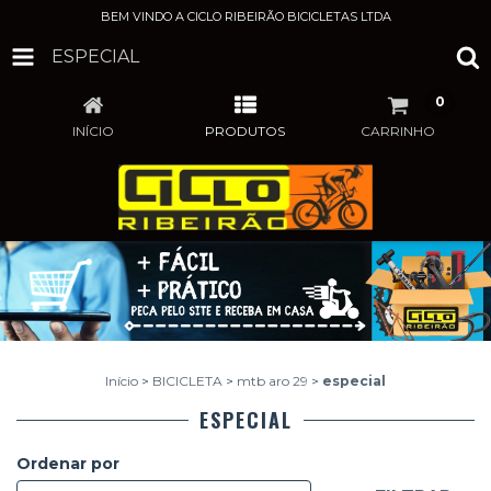
BEM VINDO A CICLO RIBEIRÃO BICICLETAS LTDA
ESPECIAL
0
INÍCIO
PRODUTOS
CARRINHO
Início
>
BICICLETA
>
mtb aro 29
>
especial
ESPECIAL
Ordenar por