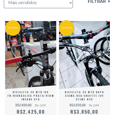
FILTRAR
OFERTA
OFERTA
BICICLETA 29 MTB 1X9
BICICLETA 29 MTB KAPA
FR/HIDRÁULICA PRATA/VERM
SIGMA BCA/GRAFITE 12V
INSANE GTA
XTIME RSX
R$2.499,00
R$3.870,00
3
% OFF
1
% OFF
R$2.425,00
R$3.850,00