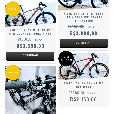
OFERTA
BICICLETA 29 MTB FIRST
LUNIX AZUL 1X11 SENSAH
HIDRAULICO
R$4.520,00
12
% OFF
BICICLETA 29 MTB 12V RX
R$3.990,00
GTA DOURADA LUNIX FIRST
R$3.890,00
5
% OFF
R$3.690,00
SEM
ESTOQUE
OFERTA
BICICLETA 29 20V XTIME
BIKEMAXX
R$2.192,00
2
% OFF
R$2.150,00