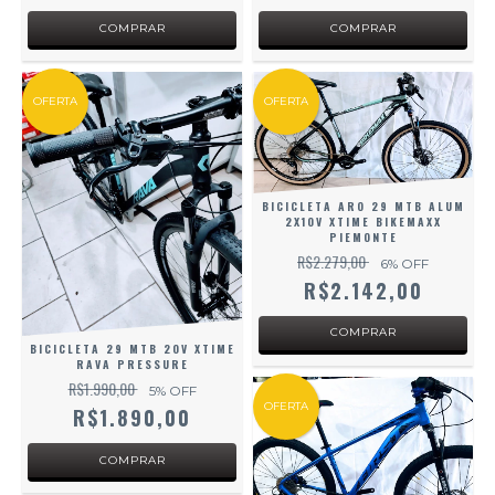
OFERTA
OFERTA
BICICLETA ARO 29 MTB ALUM
2X10V XTIME BIKEMAXX
PIEMONTE
R$2.279,00
6
% OFF
R$2.142,00
BICICLETA 29 MTB 20V XTIME
RAVA PRESSURE
R$1.990,00
5
% OFF
OFERTA
R$1.890,00